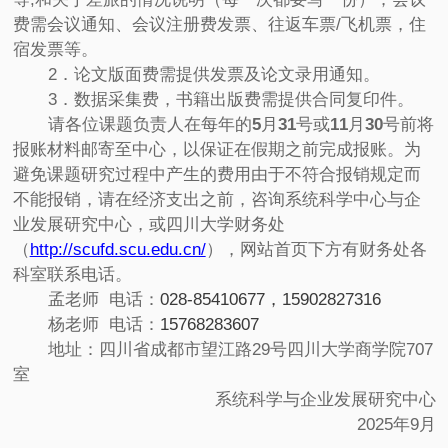
费需会议通知、会议注册费发票、往返车票/飞机票，住
宿发票等。
2．论文版面费需提供发票及论文录用通知。
3．数据采集费，书籍出版费需提供合同复印件。
请各位课题负责人在每年的
5
月
31
号或
11
月
30
号前将
报账材料邮寄至中心，以保证在假期之前完成报账。为
避免课题研究过程中产生的费用由于不符合报销规定而
不能报销，请在经济支出之前，咨询系统科学中心与企
业发展研究中心，或四川大学财务处
（
http://scufd.scu.edu.cn/
），网站首页下方有财务处各
科室联系电话。
孟老师 电话：
028-85410677，15902827316
杨老师 电话：
15768283607
地址：四川省成都市望江路29号四川大学商学院707
室
系统科学与企业发展研究中心
2025年9月