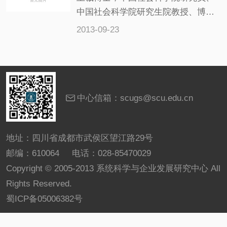
（evolutionary computing）领域的知
中国社会科学院研究生院教授、博士
名专家
生导师、《经济研究》杂志副主编、
2013-09-23
享受国务院特殊津贴专家。研究方向
涉及宏观经济、风险管理、政策模拟
等领域。
中心信箱：scugs@scu.edu.cn
地址：四川省成都市武侯区望江路29号
邮编：610064 电话：028-85470029
Copyright © 2005-2013 系统科学与企业发展研究中心 All
Rights Reserved.
蜀ICP备05006382号