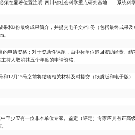
必须在显著位置注明
“
四川省社会科学重点研究基地
——
系统科
成果和
2
份最终成果简介，并提交电子文档
1
份（包括最终成果及
om
。
度的申请资格；对于资助性课题，由中标单位追回资助经费。结
其主持人取消其五个年度的申请资格。
月15号和12月15号之前将结项相关材料及时提交（纸质版和电子版）
，其中至少应有一位非本单位专家。鉴定（评定）专家应具有正高
家。