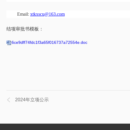
Email:
xtkxscu@163.com
结项审批书模
板：
6ce9dff74fdc1f3a65f016737a72554e.doc
2024年立项公示