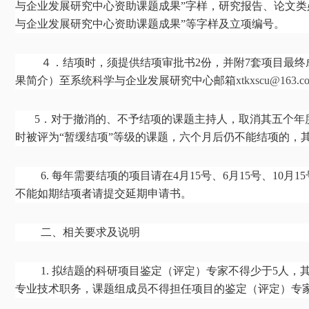
与企业发展研究中心资助课题成果
”
字样，研究
报告、论文类
与企业发展研究中心资助课题成果
”
等字样及立项编号。
４．结项时，须提供结项审批书
2
份，并附
7
套项目最终
果简介）至系统科学与企业发展研究中心邮箱
xtkxscu@163.c
5
．对于撤消的、不予结项的课题主持人，取消其五个年
时被评为
“
暂缓结项
”
等级的课题，六个月后仍不能结项的，
6. 每年需要结项的项目请在4月15号、6月15号、10
不能如期结项者请提交延期申请书。
二、相关要求及说明
1. 拟结题的科研项目鉴定（评定）专家不得少于5人
专业技术职务，课题组成员不得担任项目的鉴定（评定）专