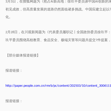
月
日，在搜狐网题为《抢占
新高地：徐玖平委员谈中国
创新的
3
3
AI
AI
初见成效，但高质量发展的道路仍然面临诸多挑战。中国应建立起以
化。
月
日，在川观新闻题为《代表委员履职记丨全国政协委员徐玖平
2
28
玖平委员围绕高校教育、食品安全、极端灾害等问题共提交
件提案
7
【部分媒体报道链接】
报道链接：
http://paper.people.com.cn/rmrb/pc/content/202503/10/content_300611
报道链接：