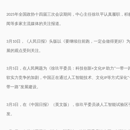
年全国政协十四届三次会议期间，中心主任徐玖平认真履职，积
2025
闻等多家主流媒体的关注报道。
月
日，《人民日报》头版以《要继续往前跑，一定会做得更好》
3
10
展的观点受到关注。
月
日，在人民网题为《徐玖平委员：科技创新
文化
助力“一带一
3
5
+
IP
软实力竞争的加剧，中国正在通过人工智能技术、文化
等方式深化“
IP
带一路”发展建设。
月
日，在《中国日报》（英文版），徐玖平委员谈人工智能试验区
3
3
发。