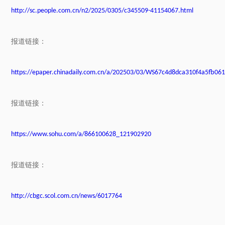
http://sc.people.com.cn/n2/2025/0305/c345509-41154067.html
报道链接：
https://epaper.chinadaily.com.cn/a/202503/03/WS67c4d8dca310f4a5fb06
报道链接：
https://www.sohu.com/a/866100628_121902920
报道链接：
http://cbgc.scol.com.cn/news/6017764