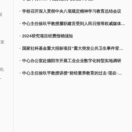
· 学校召开深入贯彻中央八项规定精神学习教育总结会议
新
· 中心主任徐玖平教授履职建言受到人民日报等权威媒体报道
· 2024研究项目经费报销须知
业发
· 国家社科基金重大招标项目“重大突发公共卫生事件背景下城市韧性治理体系研究”开题报告会顺利举行
· 中心办公室赴德阳市开展工业企业数字化转型实地调研
化
· 中心主任徐玖平教授讲授“财经素养教育的过去·现在·未来”公开课
一